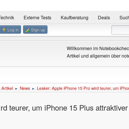
Technik
Externe Tests
Kaufberatung
Deals
Suc
Log in
Sign up
Willkommen im Notebookcheck
Artikel und allgemein über not
Artikel
News
Leaker: Apple iPhone 15 Pro wird teurer, um iPho
►
►
rd teurer, um iPhone 15 Plus attraktiv