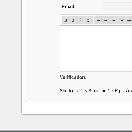
Email:
Verification:
Shortcuts: ⌃⌥S post or ⌃⌥P previe