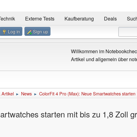
Technik
Externe Tests
Kaufberatung
Deals
Suc
Log in
Sign up
Willkommen im Notebookcheck
Artikel und allgemein über not
Artikel
News
ColorFit 4 Pro (Max): Neue Smartwatches starten m
►
►
rtwatches starten mit bis zu 1,8 Zoll 