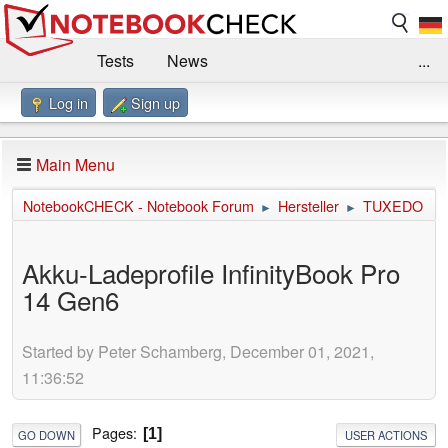
Tests
News
...
Log in
Sign up
Benchmarks / Technik
Externe Tests
Kaufberatung
Deals
Suche
Jobs
Main Menu
Forum
Impressum
NotebookCHECK - Notebook Forum
Hersteller
TUXEDO
►
►
Akku-Ladeprofile InfinityBook Pro
14 Gen6
Started by Peter Schamberg, December 01, 2021,
11:36:52
Pages
1
GO DOWN
USER ACTIONS