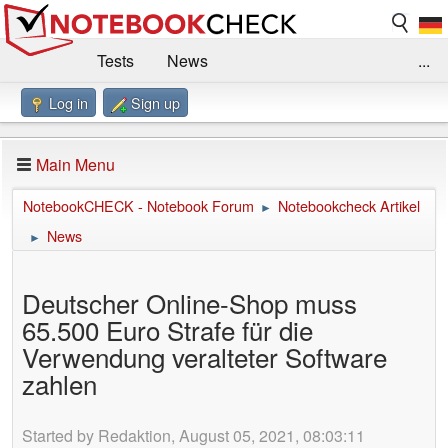
Tests
News
...
Log in
Sign up
Benchmarks / Technik
Externe Tests
Kaufberatung
Deals
Suche
Jobs
Main Menu
Forum
Impressum
NotebookCHECK - Notebook Forum
Notebookcheck Artikel
►
News
►
Deutscher Online-Shop muss
65.500 Euro Strafe für die
Verwendung veralteter Software
zahlen
Started by Redaktion, August 05, 2021, 08:03:11