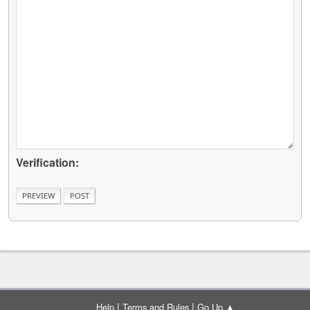
Verification:
|
|
Help
Terms and Rules
Go Up ▲