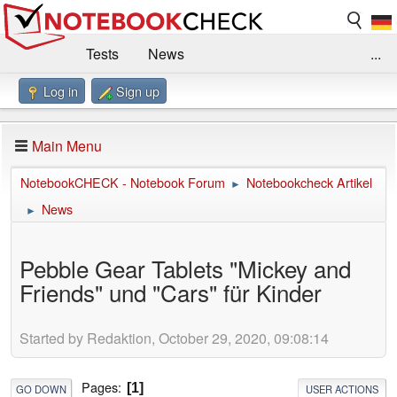
Tests
News
...
Log in
Sign up
Benchmarks / Technik
Externe Tests
Kaufberatung
Deals
Suche
Jobs
Main Menu
Forum
Impressum
NotebookCHECK - Notebook Forum
Notebookcheck Artikel
►
News
►
Pebble Gear Tablets "Mickey and
Friends" und "Cars" für Kinder
Started by Redaktion, October 29, 2020, 09:08:14
Pages
1
GO DOWN
USER ACTIONS