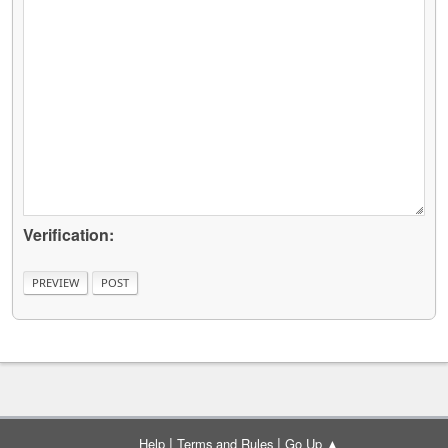
Verification:
|
|
Help
Terms and Rules
Go Up ▲