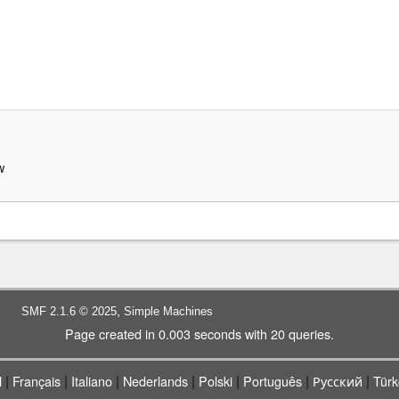
w
,
SMF 2.1.6 © 2025
Simple Machines
Page created in 0.003 seconds with 20 queries.
|
|
|
|
|
|
|
l
Français
Italiano
Nederlands
Polski
Português
Русский
Türk