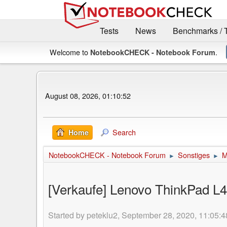
Tests
News
Benchmarks / 
Welcome to
.
NotebookCHECK - Notebook Forum
August 08, 2026, 01:10:52
Search
Home
NotebookCHECK - Notebook Forum
Sonstiges
M
►
►
[Verkaufe] Lenovo ThinkPad L
Started by peteklu2, September 28, 2020, 11:05:4