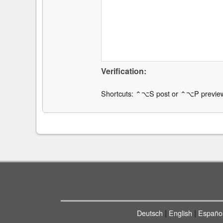
Verification:
Shortcuts: ⌃⌥S post or ⌃⌥P previe
|
|
Deutsch
English
Españo