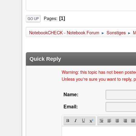
Pages
1
GO UP
NotebookCHECK - Notebook Forum
Sonstiges
M
►
►
Quick Reply
Warning: this topic has not been posted
Unless you're sure you want to reply, p
Name:
Email: