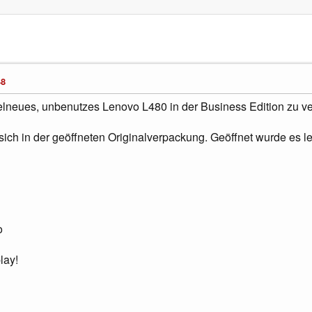
48
elneues, unbenutzes Lenovo L480 in der Business Edition zu v
ich in der geöffneten Originalverpackung. Geöffnet wurde es led
o
lay!