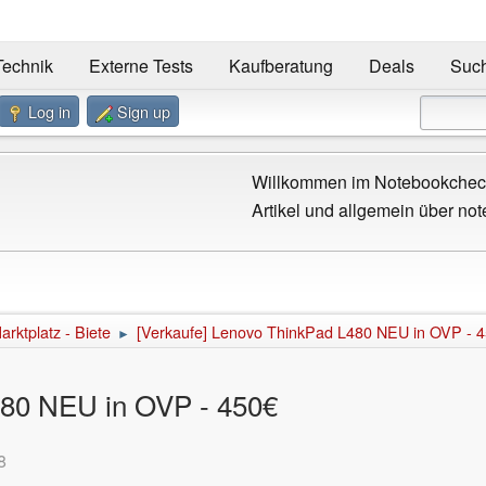
Technik
Externe Tests
Kaufberatung
Deals
Suc
Log in
Sign up
Willkommen im Notebookcheck
Artikel und allgemein über not
arktplatz - Biete
[Verkaufe] Lenovo ThinkPad L480 NEU in OVP - 
►
480 NEU in OVP - 450€
8