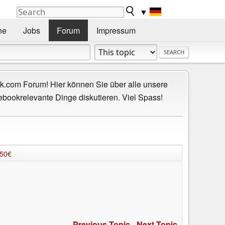
▼
he
Jobs
Forum
Impressum
.com Forum! Hier können Sie über alle unsere
ebookrelevante Dinge diskutieren. Viel Spass!
450€
Previous Topic
-
Next Topic