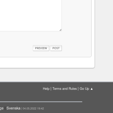
|
|
Help
Terms and Rules
Go Up ▲
|
çe
Svenska
| 04.05.2022 19:42