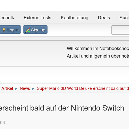
Technik
Externe Tests
Kaufberatung
Deals
Suc
Log in
Sign up
Willkommen im Notebookcheck
Artikel und allgemein über not
Artikel
News
Super Mario 3D World Deluxe erscheint bald auf d
►
►
rscheint bald auf der Nintendo Switch
:04