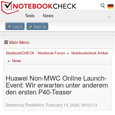
Tests
News
...
Log in
Sign up
Benchmarks / Technik
Externe Tests
Kaufberatung
Deals
Suche
Jobs
Main Menu
Forum
Impressum
NotebookCHECK - Notebook Forum
Notebookcheck Artikel
►
News
►
Huawei Non-MWC Online Launch-
Event: Wir erwarten unter anderem
den ersten P40-Teaser
Started by Redaktion, February 18, 2020, 09:02:13