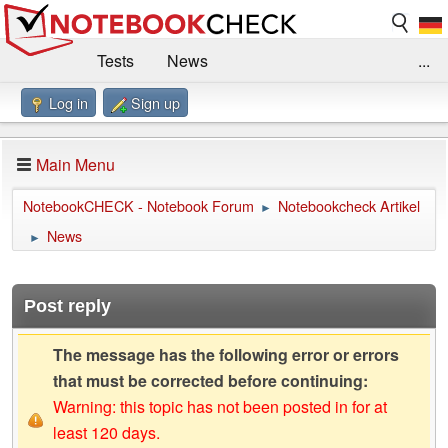
Tests
News
...
Log in
Sign up
Benchmarks / Technik
Externe Tests
Kaufberatung
Deals
Suche
Jobs
Main Menu
Forum
Impressum
NotebookCHECK - Notebook Forum
Notebookcheck Artikel
►
News
►
Post reply
The message has the following error or errors
that must be corrected before continuing:
Warning: this topic has not been posted in for at
least 120 days.