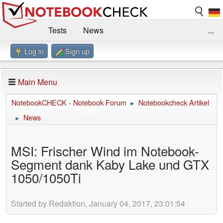
Tests
News
...
Log in
Sign up
Benchmarks / Technik
Externe Tests
Kaufberatung
Deals
Suche
Jobs
Main Menu
Forum
Impressum
NotebookCHECK - Notebook Forum
Notebookcheck Artikel
►
News
►
MSI: Frischer Wind im Notebook-
Segment dank Kaby Lake und GTX
1050/1050Ti
Started by Redaktion, January 04, 2017, 23:01:54