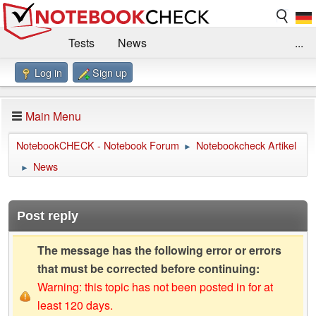
Tests
News
...
Log in
Sign up
Benchmarks / Technik
Externe Tests
Kaufberatung
Deals
Suche
Jobs
Main Menu
Forum
Impressum
NotebookCHECK - Notebook Forum
Notebookcheck Artikel
►
News
►
Post reply
The message has the following error or errors
that must be corrected before continuing:
Warning: this topic has not been posted in for at
least 120 days.