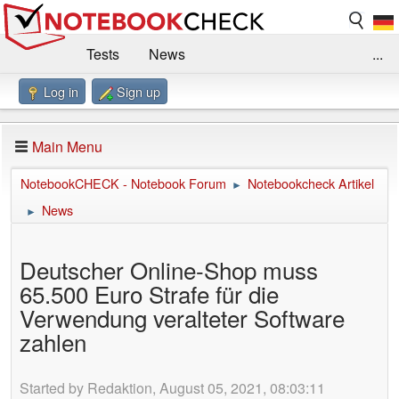
Tests
News
...
Log in
Sign up
Benchmarks / Technik
Externe Tests
Kaufberatung
Deals
Suche
Jobs
Main Menu
Forum
Impressum
NotebookCHECK - Notebook Forum
Notebookcheck Artikel
►
News
►
Deutscher Online-Shop muss
65.500 Euro Strafe für die
Verwendung veralteter Software
zahlen
Started by Redaktion, August 05, 2021, 08:03:11