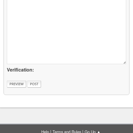
Verification:
|
|
Help
Terms and Rules
Go Up ▲