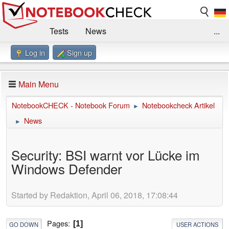
Tests
News
...
Log in
Sign up
Benchmarks / Technik
Externe Tests
Kaufberatung
Deals
Suche
Jobs
Main Menu
Forum
Impressum
NotebookCHECK - Notebook Forum
Notebookcheck Artikel
►
News
►
Security: BSI warnt vor Lücke im
Windows Defender
Started by Redaktion, April 06, 2018, 17:08:44
Pages
1
GO DOWN
USER ACTIONS