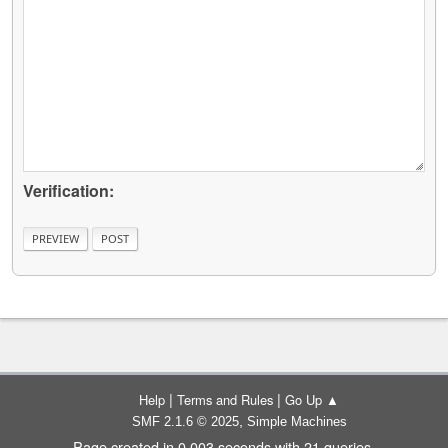
Verification:
|
|
Help
Terms and Rules
Go Up ▲
,
SMF 2.1.6 © 2025
Simple Machines
Page created in 0.003 seconds with 21 queries.