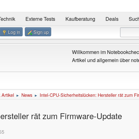
Technik
Externe Tests
Kaufberatung
Deals
Suc
Log in
Sign up
Willkommen im Notebookcheck
Artikel und allgemein über not
Artikel
News
Intel-CPU-Sicherheitslücken: Hersteller rät zum 
►
►
Hersteller rät zum Firmware-Update
55