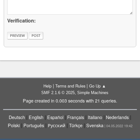
Verification:
|
|
Help
Terms and Rules
Go Up ▲
,
SMF 2.1.6 © 2025
Simple Machines
Page created in 0.003 seconds with 21 queries.
|
|
|
|
|
|
Deutsch
English
Español
Français
Italiano
Nederlands
|
|
|
|
Polski
Português
Русский
Türkçe
Svenska
| 04.05.2022 19:42