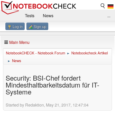
Tests
News
...
Log in
Sign up
Benchmarks / Technik
Externe Tests
Kaufberatung
Deals
Suche
Jobs
Main Menu
Forum
Impressum
NotebookCHECK - Notebook Forum
Notebookcheck Artikel
►
News
►
Security: BSI-Chef fordert
Mindesthaltbarkeitsdatum für IT-
Systeme
Started by Redaktion, May 21, 2017, 12:47:04