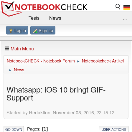
Tests
News
...
Log in
Sign up
Benchmarks / Technik
Externe Tests
Kaufberatung
Deals
Suche
Jobs
Main Menu
Forum
Impressum
NotebookCHECK - Notebook Forum
Notebookcheck Artikel
►
News
►
Whatsapp: iOS 10 bringt GIF-
Support
Started by Redaktion, November 08, 2016, 23:15:13
Pages
1
GO DOWN
USER ACTIONS