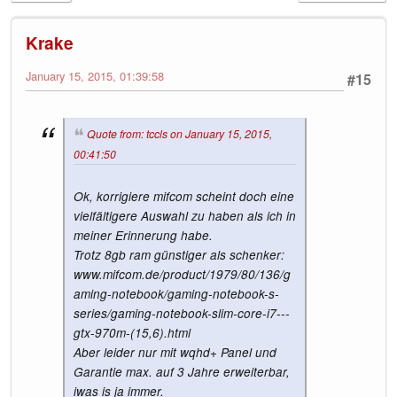
Krake
January 15, 2015, 01:39:58
#15
Quote from: tccls on January 15, 2015,
00:41:50
Ok, korrigiere mifcom scheint doch eine
vielfältigere Auswahl zu haben als ich in
meiner Erinnerung habe.
Trotz 8gb ram günstiger als schenker:
www.mifcom.de/product/1979/80/136/g
aming-notebook/gaming-notebook-s-
series/gaming-notebook-slim-core-i7---
gtx-970m-(15,6).html
Aber leider nur mit wqhd+ Panel und
Garantie max. auf 3 Jahre erweiterbar,
iwas is ja immer.