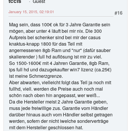
tccls
Guest
January 15, 2015, 02:19:01
#16
Mag sein, dass 100€ ok für 3 Jahre Garantie sein
mögen, aber unter 4 läuft bei mir nix. Die 300
Aufpreis bei schenker sind bei mir der casus
knaktus-knapp 1800 für das Teil mit
angemessenen 8gb Ram und "nur" (dafûr sauber
skalierender ) full hd auflösung ist mir zu viel.
So 1500-1600€ mit 4 Jahren Garantie, 8gb Ram,
ips full hd und dazugekaufter win7 lizenz (ca.25€)
ist meine Schmerzgrenze.
Aber abwarten, vielleicht folgt das Teil ja noch mit
fullhd, viell. werden die Preise auch noch mal
schön nach oben hin angepasst, wer weiß...
Da die Hersteller meist 2 Jahre Garantie geben,
muss jede freiwillige zus. Garantie vom Händler
darüber hinaus auch vom Händler selbst getragen
werden, sofern der nicht iwelche sonderverträge
mit dem Hersteller geschlossen hat.