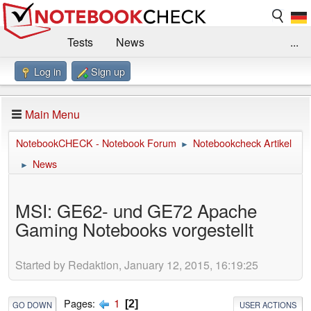
Tests
News
...
Log in
Sign up
Benchmarks / Technik
Externe Tests
Kaufberatung
Deals
Suche
Jobs
Main Menu
Forum
Impressum
NotebookCHECK - Notebook Forum
Notebookcheck Artikel
►
News
►
MSI: GE62- und GE72 Apache
Gaming Notebooks vorgestellt
Started by Redaktion, January 12, 2015, 16:19:25
1
Pages
2
GO DOWN
USER ACTIONS