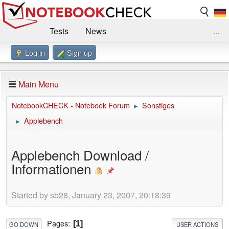
Tests
News
...
Log in
Sign up
Benchmarks / Technik
Externe Tests
Kaufberatung
Deals
Suche
Jobs
Main Menu
Forum
Impressum
NotebookCHECK - Notebook Forum
Sonstiges
►
Applebench
►
Applebench Download /
Informationen
Started by sb28, January 23, 2007, 20:18:39
Pages
1
GO DOWN
USER ACTIONS