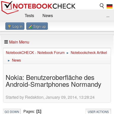
Tests
News
...
Log in
Sign up
Benchmarks / Technik
Externe Tests
Kaufberatung
Deals
Suche
Jobs
Main Menu
Forum
Impressum
NotebookCHECK - Notebook Forum
Notebookcheck Artikel
►
News
►
Nokia: Benutzeroberfläche des
Android-Smartphones Normandy
Started by Redaktion, January 09, 2014, 13:28:24
Pages
1
GO DOWN
USER ACTIONS