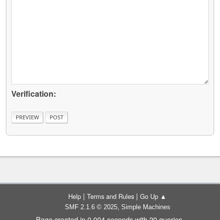
Verification:
|
|
Help
Terms and Rules
Go Up ▲
,
SMF 2.1.6 © 2025
Simple Machines
Page created in 0.004 seconds with 20 queries.