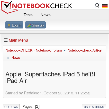
Tests
News
...
Log in
Sign up
Benchmarks / Technik
Externe Tests
Kaufberatung
Deals
Suche
Jobs
Main Menu
Forum
Impressum
NotebookCHECK - Notebook Forum
Notebookcheck Artikel
►
News
►
Apple: Superflaches iPad 5 heißt
iPad Air
Started by Redaktion, October 23, 2013, 11:25:52
Pages
1
GO DOWN
USER ACTIONS