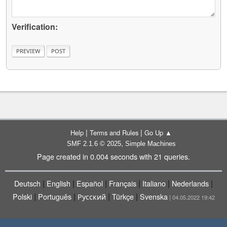
Verification:
|
|
Help
Terms and Rules
Go Up ▲
,
SMF 2.1.6 © 2025
Simple Machines
Page created in 0.004 seconds with 21 queries.
|
|
|
|
|
|
Deutsch
English
Español
Français
Italiano
Nederlands
|
|
|
|
Polski
Português
Русский
Türkçe
Svenska
| 04.05.2022 19:42