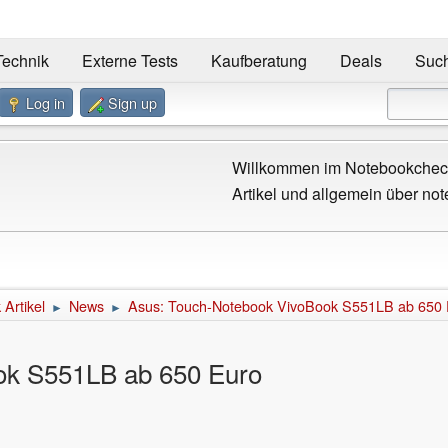
Technik
Externe Tests
Kaufberatung
Deals
Suc
Log in
Sign up
Willkommen im Notebookcheck
Artikel und allgemein über not
Artikel
News
Asus: Touch-Notebook VivoBook S551LB ab 650 
►
►
ok S551LB ab 650 Euro