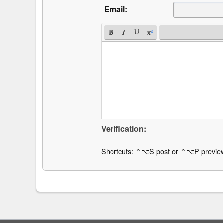
Email:
Verification:
Shortcuts: ⌃⌥S post or ⌃⌥P previe