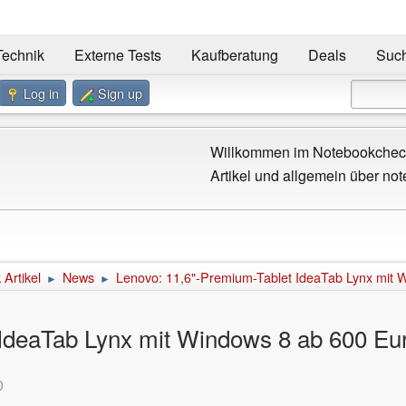
Technik
Externe Tests
Kaufberatung
Deals
Suc
Log in
Sign up
Willkommen im Notebookcheck
Artikel und allgemein über not
Artikel
News
Lenovo: 11,6"-Premium-Tablet IdeaTab Lynx mit 
►
►
 IdeaTab Lynx mit Windows 8 ab 600 Eu
0