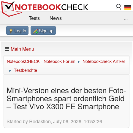
Tests
News
...
Log in
Sign up
Benchmarks / Technik
Externe Tests
Kaufberatung
Deals
Suche
Jobs
Main Menu
Forum
Impressum
NotebookCHECK - Notebook Forum
Notebookcheck Artikel
►
Testberichte
►
Mini-Version eines der besten Foto-
Smartphones spart ordentlich Geld
– Test Vivo X300 FE Smartphone
Started by Redaktion, July 06, 2026, 10:53:26