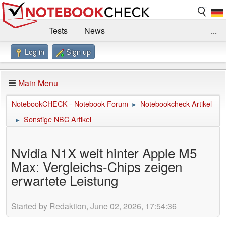
Tests
News
...
Log in
Sign up
Benchmarks / Technik
Externe Tests
Kaufberatung
Deals
Suche
Jobs
Main Menu
Forum
Impressum
NotebookCHECK - Notebook Forum
Notebookcheck Artikel
►
Sonstige NBC Artikel
►
Nvidia N1X weit hinter Apple M5
Max: Vergleichs-Chips zeigen
erwartete Leistung
Started by Redaktion, June 02, 2026, 17:54:36