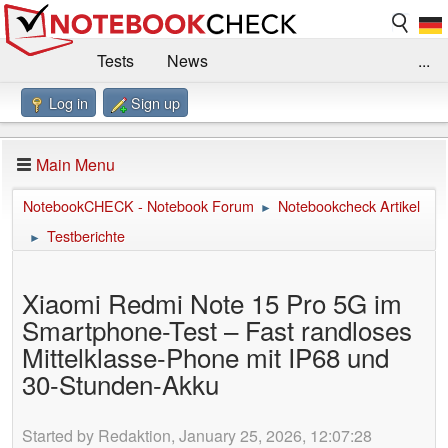
Tests
News
...
Log in
Sign up
Benchmarks / Technik
Externe Tests
Kaufberatung
Deals
Suche
Jobs
Main Menu
Forum
Impressum
NotebookCHECK - Notebook Forum
Notebookcheck Artikel
►
Testberichte
►
Xiaomi Redmi Note 15 Pro 5G im
Smartphone-Test – Fast randloses
Mittelklasse-Phone mit IP68 und
30-Stunden-Akku
Started by Redaktion, January 25, 2026, 12:07:28