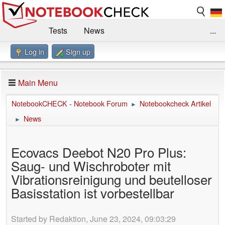
Tests
News
...
Log in
Sign up
Benchmarks / Technik
Externe Tests
Kaufberatung
Deals
Suche
Jobs
Main Menu
Forum
Impressum
NotebookCHECK - Notebook Forum
Notebookcheck Artikel
►
News
►
Ecovacs Deebot N20 Pro Plus:
Saug- und Wischroboter mit
Vibrationsreinigung und beutelloser
Basisstation ist vorbestellbar
Started by Redaktion, June 23, 2024, 09:03:29