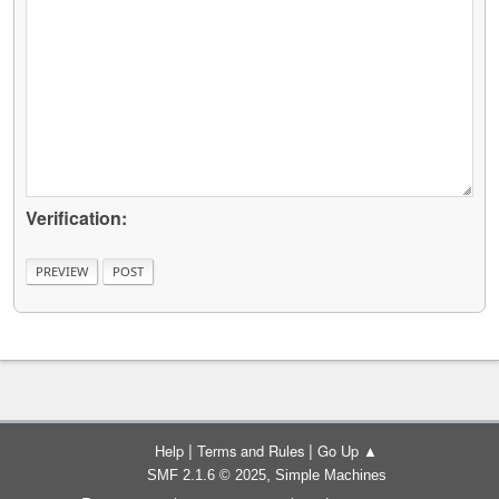
Verification:
|
|
Help
Terms and Rules
Go Up ▲
,
SMF 2.1.6 © 2025
Simple Machines