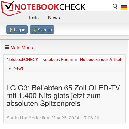
Tests
News
...
Log in
Sign up
Benchmarks / Technik
Externe Tests
Kaufberatung
Deals
Suche
Jobs
Main Menu
Forum
Impressum
NotebookCHECK - Notebook Forum
Notebookcheck Artikel
►
News
►
LG G3: Beliebten 65 Zoll OLED-TV
mit 1.400 Nits gibts jetzt zum
absoluten Spitzenpreis
Started by Redaktion, May 26, 2024, 17:06:20