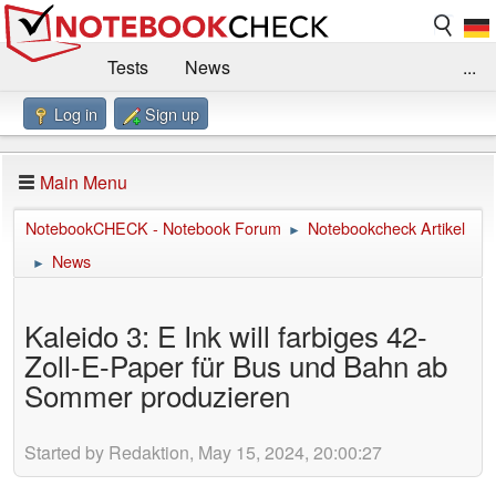
Tests
News
...
Log in
Sign up
Benchmarks / Technik
Externe Tests
Kaufberatung
Deals
Suche
Jobs
Main Menu
Forum
Impressum
NotebookCHECK - Notebook Forum
Notebookcheck Artikel
►
News
►
Kaleido 3: E Ink will farbiges 42-
Zoll-E-Paper für Bus und Bahn ab
Sommer produzieren
Started by Redaktion, May 15, 2024, 20:00:27