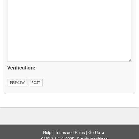
Verification:
|
|
Help
Terms and Rules
Go Up ▲