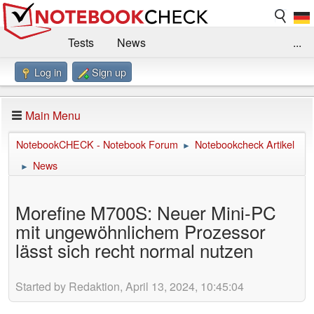
Tests
News
...
Log in
Sign up
Benchmarks / Technik
Externe Tests
Kaufberatung
Deals
Suche
Jobs
Main Menu
Forum
Impressum
NotebookCHECK - Notebook Forum
Notebookcheck Artikel
►
News
►
Morefine M700S: Neuer Mini-PC
mit ungewöhnlichem Prozessor
lässt sich recht normal nutzen
Started by Redaktion, April 13, 2024, 10:45:04