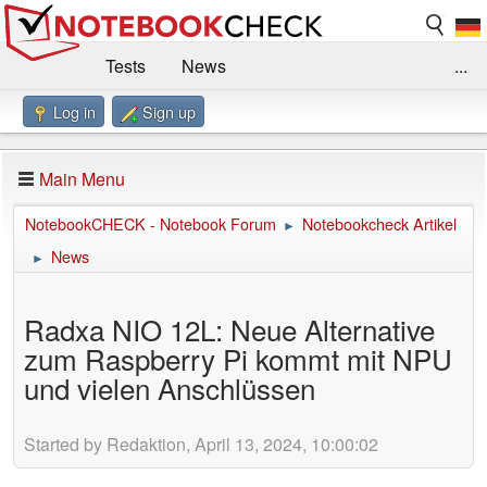
Tests
News
...
Log in
Sign up
Benchmarks / Technik
Externe Tests
Kaufberatung
Deals
Suche
Jobs
Main Menu
Forum
Impressum
NotebookCHECK - Notebook Forum
Notebookcheck Artikel
►
News
►
Radxa NIO 12L: Neue Alternative
zum Raspberry Pi kommt mit NPU
und vielen Anschlüssen
Started by Redaktion, April 13, 2024, 10:00:02