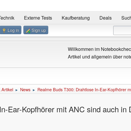
Technik
Externe Tests
Kaufberatung
Deals
Suc
Log in
Sign up
Willkommen im Notebookcheck
Artikel und allgemein über not
Artikel
News
Realme Buds T300: Drahtlose In-Ear-Kopfhörer mit
►
►
n-Ear-Kopfhörer mit ANC sind auch in D