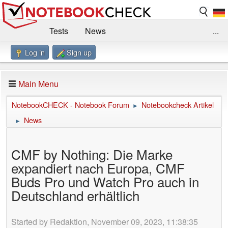
Tests
News
...
Log in
Sign up
Benchmarks / Technik
Externe Tests
Kaufberatung
Deals
Suche
Jobs
Main Menu
Forum
Impressum
NotebookCHECK - Notebook Forum
Notebookcheck Artikel
►
News
►
CMF by Nothing: Die Marke
expandiert nach Europa, CMF
Buds Pro und Watch Pro auch in
Deutschland erhältlich
Started by Redaktion, November 09, 2023, 11:38:35