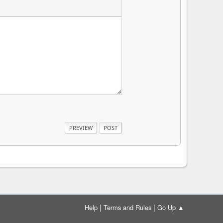
|
|
Help
Terms and Rules
Go Up ▲