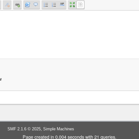
w
,
SMF 2.1.6 © 2025
Simple Machines
Page created in 0.004 seconds with 21 queries.