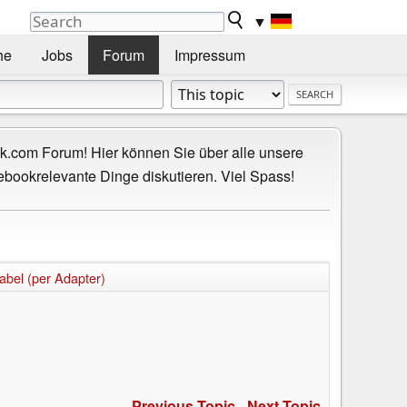
▼
he
Jobs
Forum
Impressum
.com Forum! Hier können Sie über alle unsere
ebookrelevante Dinge diskutieren. Viel Spass!
abel (per Adapter)
Previous Topic
-
Next Topic