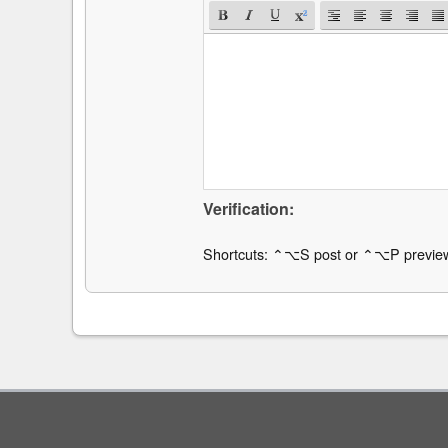
Verification:
Shortcuts: ⌃⌥S post or ⌃⌥P previe