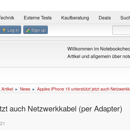
Technik
Externe Tests
Kaufberatung
Deals
Suc
Log in
Sign up
Willkommen im Notebookcheck
Artikel und allgemein über not
Artikel
News
Apples iPhone 15 unterstützt jetzt auch Netzwerkk
►
►
etzt auch Netzwerkkabel (per Adapter)
:21