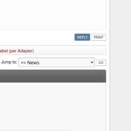
REPLY
PRINT
abel (per Adapter)
Jump to