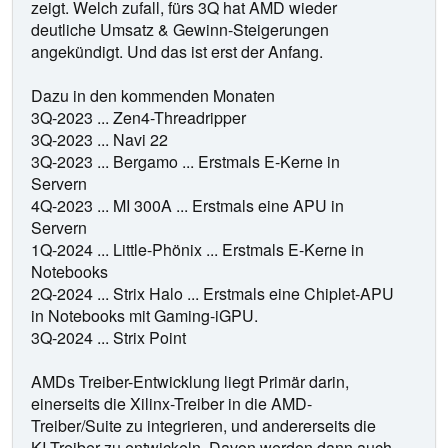
zeigt. Welch zufall, fürs 3Q hat AMD wieder
deutliche Umsatz & Gewinn-Steigerungen
angekündigt. Und das ist erst der Anfang.
Dazu in den kommenden Monaten
3Q-2023 ... Zen4-Threadripper
3Q-2023 ... Navi 22
3Q-2023 ... Bergamo ... Erstmals E-Kerne in
Servern
4Q-2023 ... MI 300A ... Erstmals eine APU in
Servern
1Q-2024 ... Little-Phönix ... Erstmals E-Kerne in
Notebooks
2Q-2024 ... Strix Halo ... Erstmals eine Chiplet-APU
in Notebooks mit Gaming-iGPU.
3Q-2024 ... Strix Point
AMDs Treiber-Entwicklung liegt Primär darin,
einerseits die Xilinx-Treiber in die AMD-
Treiber/Suite zu integrieren, und andererseits die
KI-Treiber zu entwickeln. Davon werden dann auch