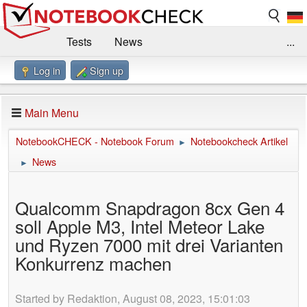
Tests
News
...
Log in
Sign up
Benchmarks / Technik
Externe Tests
Kaufberatung
Deals
Suche
Jobs
Main Menu
Forum
Impressum
NotebookCHECK - Notebook Forum
Notebookcheck Artikel
►
News
►
Qualcomm Snapdragon 8cx Gen 4
soll Apple M3, Intel Meteor Lake
und Ryzen 7000 mit drei Varianten
Konkurrenz machen
Started by Redaktion, August 08, 2023, 15:01:03