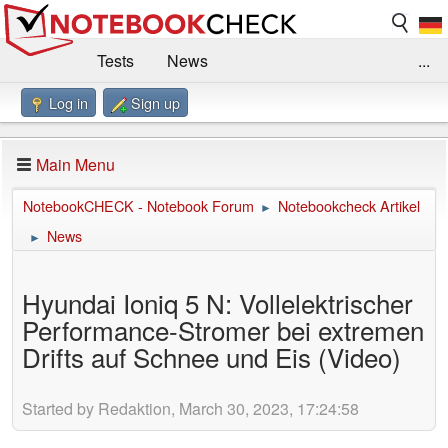
Tests
News
...
Log in
Sign up
Benchmarks / Technik
Externe Tests
Kaufberatung
Deals
Suche
Jobs
Main Menu
Forum
Impressum
NotebookCHECK - Notebook Forum
Notebookcheck Artikel
►
News
►
Hyundai Ioniq 5 N: Vollelektrischer
Performance-Stromer bei extremen
Drifts auf Schnee und Eis (Video)
Started by Redaktion, March 30, 2023, 17:24:58