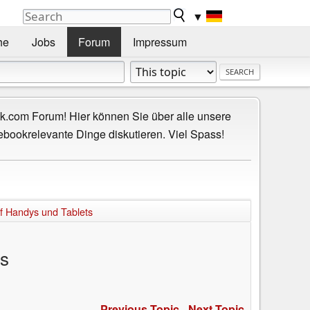
▼
he
Jobs
Forum
Impressum
.com Forum! Hier können Sie über alle unsere
ebookrelevante Dinge diskutieren. Viel Spass!
uf Handys und Tablets
ts
Previous Topic
-
Next Topic