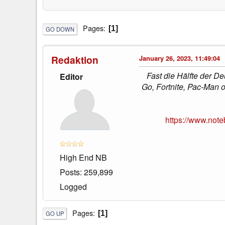
Pages
1
GO DOWN
Redaktion
January 26, 2023, 11:49:04
Fast die Hälfte der D
Editor
Go, Fortnite, Pac-Man o
https://www.not
High End NB
Posts: 259,899
Logged
Pages
1
GO UP