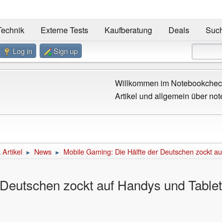
Technik
Externe Tests
Kaufberatung
Deals
Suc
Log in
Sign up
Willkommen im Notebookcheck
Artikel und allgemein über not
Artikel
News
Mobile Gaming: Die Hälfte der Deutschen zockt a
►
►
 Deutschen zockt auf Handys und Table