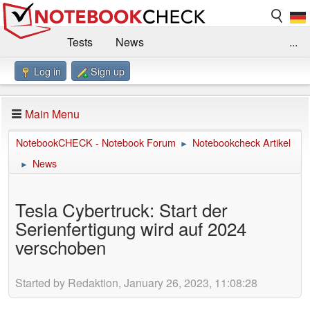
Tests
News
...
Log in
Sign up
Benchmarks / Technik
Externe Tests
Kaufberatung
Deals
Suche
Jobs
Main Menu
Forum
Impressum
NotebookCHECK - Notebook Forum
Notebookcheck Artikel
►
News
►
Tesla Cybertruck: Start der
Serienfertigung wird auf 2024
verschoben
Started by Redaktion, January 26, 2023, 11:08:28