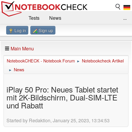
Tests
News
...
Log in
Sign up
Benchmarks / Technik
Externe Tests
Kaufberatung
Deals
Suche
Jobs
Main Menu
Forum
Impressum
NotebookCHECK - Notebook Forum
Notebookcheck Artikel
►
News
►
iPlay 50 Pro: Neues Tablet startet
mit 2K-Bildschirm, Dual-SIM-LTE
und Rabatt
Started by Redaktion, January 25, 2023, 13:34:53