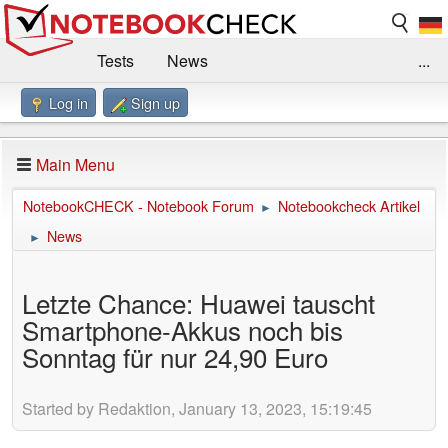
Tests
News
...
Log in
Sign up
Benchmarks / Technik
Externe Tests
Kaufberatung
Deals
Suche
Jobs
Main Menu
Forum
Impressum
NotebookCHECK - Notebook Forum
Notebookcheck Artikel
►
News
►
Letzte Chance: Huawei tauscht
Smartphone-Akkus noch bis
Sonntag für nur 24,90 Euro
Started by Redaktion, January 13, 2023, 15:19:45