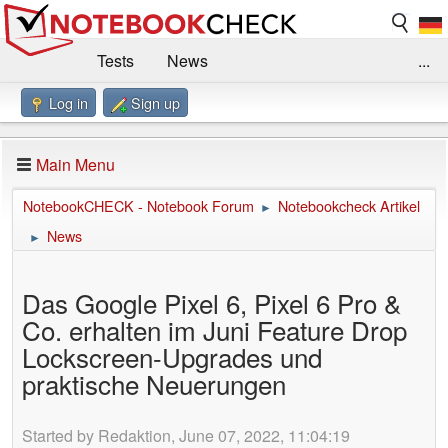
Tests
News
...
Log in
Sign up
Benchmarks / Technik
Externe Tests
Kaufberatung
Deals
Suche
Jobs
Main Menu
Forum
Impressum
NotebookCHECK - Notebook Forum
Notebookcheck Artikel
►
News
►
Das Google Pixel 6, Pixel 6 Pro &
Co. erhalten im Juni Feature Drop
Lockscreen-Upgrades und
praktische Neuerungen
Started by Redaktion, June 07, 2022, 11:04:19