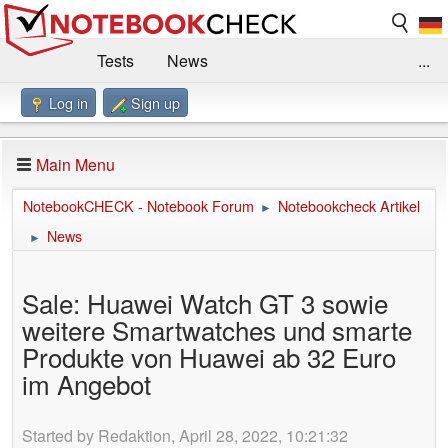
Tests
News
...
Log in
Sign up
Benchmarks / Technik
Externe Tests
Kaufberatung
Deals
Suche
Jobs
Main Menu
Forum
Impressum
NotebookCHECK - Notebook Forum
Notebookcheck Artikel
►
News
►
Sale: Huawei Watch GT 3 sowie
weitere Smartwatches und smarte
Produkte von Huawei ab 32 Euro
im Angebot
Started by Redaktion, April 28, 2022, 10:21:32