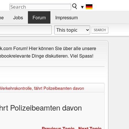
▼
he
Jobs
Forum
Impressum
.com Forum! Hier können Sie über alle unsere
ebookrelevante Dinge diskutieren. Viel Spass!
erkehrskontrolle, fährt Polizeibeamten davon
ährt Polizeibeamten davon
Previous Topic
-
Next Topic