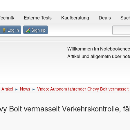
Technik
Externe Tests
Kaufberatung
Deals
Suc
Log in
Sign up
Willkommen im Notebookcheck
Artikel und allgemein über not
Artikel
News
Video: Autonom fahrender Chevy Bolt vermasselt V
►
►
y Bolt vermasselt Verkehrskontrolle, f