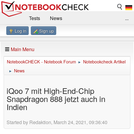
Tests
News
...
Log in
Sign up
Benchmarks / Technik
Externe Tests
Kaufberatung
Deals
Suche
Jobs
Main Menu
Forum
Impressum
NotebookCHECK - Notebook Forum
Notebookcheck Artikel
►
News
►
iQoo 7 mit High-End-Chip
Snapdragon 888 jetzt auch in
Indien
Started by Redaktion, March 24, 2021, 09:36:40