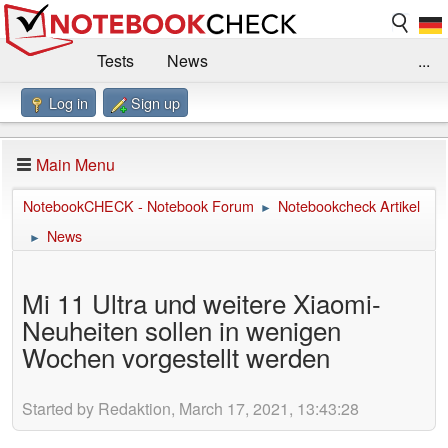
Tests
News
...
Log in
Sign up
Benchmarks / Technik
Externe Tests
Kaufberatung
Deals
Suche
Jobs
Main Menu
Forum
Impressum
NotebookCHECK - Notebook Forum
Notebookcheck Artikel
►
News
►
Mi 11 Ultra und weitere Xiaomi-
Neuheiten sollen in wenigen
Wochen vorgestellt werden
Started by Redaktion, March 17, 2021, 13:43:28