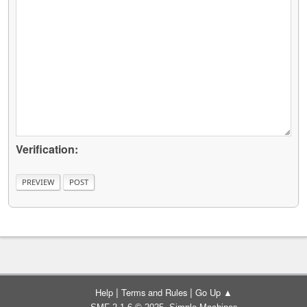
Verification:
|
|
Help
Terms and Rules
Go Up ▲