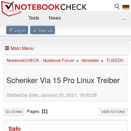
Tests
News
...
Log in
Sign up
Benchmarks / Technik
Externe Tests
Kaufberatung
Deals
Suche
Jobs
Main Menu
Forum
Impressum
NotebookCHECK - Notebook Forum
Hersteller
TUXEDO
►
►
Schenker Via 15 Pro Linux Treiber
Started by Safo, January 20, 2021, 16:02:55
Pages
1
GO DOWN
USER ACTIONS
Safo