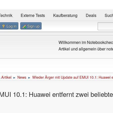
Technik
Externe Tests
Kaufberatung
Deals
Suc
Log in
Sign up
Willkommen im Notebookcheck
Artikel und allgemein über not
Artikel
News
Wieder Ärger mit Update auf EMUI 10.1: Huawei en
►
►
MUI 10.1: Huawei entfernt zwei beliebt