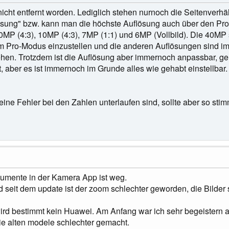
 nicht entfernt worden. Lediglich stehen nurnoch die Seitenverh
ung" bzw. kann man die höchste Auflösung auch über den Pro-
0MP (4:3), 10MP (4:3), 7MP (1:1) und 6MP (Vollbild). Die 40
 Pro-Modus einzustellen und die anderen Auflösungen sind im 
stehen. Trotzdem ist die Auflösung aber immernoch anpassbar, g
aber es ist immernoch im Grunde alles wie gehabt einstellbar.
 kleine Fehler bei den Zahlen unterlaufen sind, sollte aber so st
kumente in der Kamera App ist weg.
d seit dem update ist der zoom schlechter geworden, die Bilde
d bestimmt kein Huawei. Am Anfang war ich sehr begeistern aber
e alten modele schlechter gemacht.