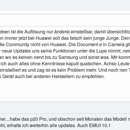
eben ist die Auflösung nur änderst einstellbar, damit übersichtl
 immer jetzt bei Huawei soll das falsch sein junge Junge. Den 
 die Community nicht von Huawei. Die Document e in Camera gi
neue Updates uns seine Funktionen unter die Lupe nimmt, nein 
an wo es keinen nervt bis zu Samsung und sonst was. Mir komm
ich auch alles ohne Kenntnisse kaputt quatschen. Achso Leute
einstalliert es und zag ist es kein Problem mehr. Und noch ne
s Gerät auch bei anderen Herstellern zu empfehlen.
sher....habe das p20 Pro, und obschon seit Monaten das Modell n
ht, erhalte ich weiterhin alle updates. Auch EMUI 10.1