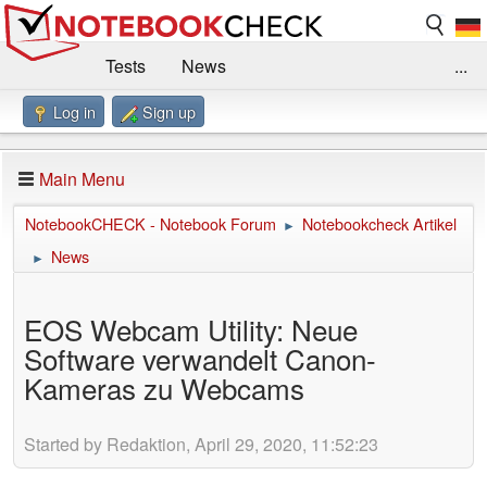
Tests
News
...
Log in
Sign up
Benchmarks / Technik
Externe Tests
Kaufberatung
Deals
Suche
Jobs
Main Menu
Forum
Impressum
NotebookCHECK - Notebook Forum
Notebookcheck Artikel
►
News
►
EOS Webcam Utility: Neue
Software verwandelt Canon-
Kameras zu Webcams
Started by Redaktion, April 29, 2020, 11:52:23