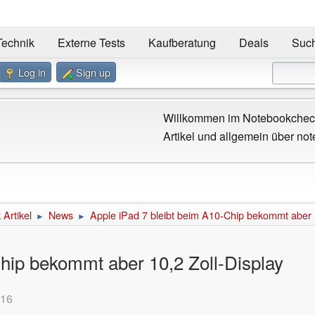
Technik
Externe Tests
Kaufberatung
Deals
Suc
Log in
Sign up
Willkommen im Notebookcheck
Artikel und allgemein über not
Artikel
News
Apple iPad 7 bleibt beim A10-Chip bekommt aber 1
►
►
Chip bekommt aber 10,2 Zoll-Display
:16