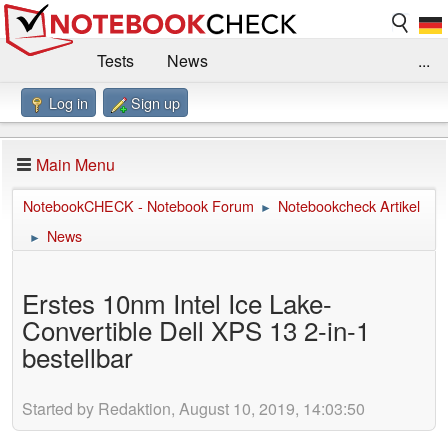
Tests
News
...
Log in
Sign up
Benchmarks / Technik
Externe Tests
Kaufberatung
Deals
Suche
Jobs
Main Menu
Forum
Impressum
NotebookCHECK - Notebook Forum
Notebookcheck Artikel
►
News
►
Erstes 10nm Intel Ice Lake-
Convertible Dell XPS 13 2-in-1
bestellbar
Started by Redaktion, August 10, 2019, 14:03:50