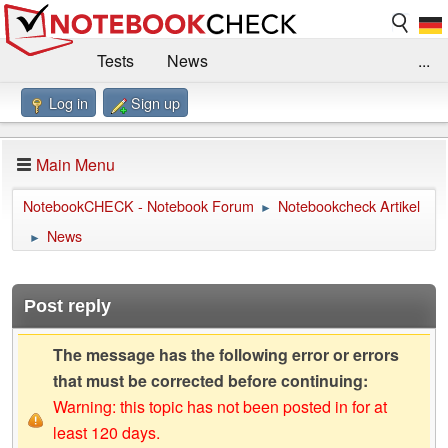
Tests
News
...
Log in
Sign up
Benchmarks / Technik
Externe Tests
Kaufberatung
Deals
Suche
Jobs
Main Menu
Forum
Impressum
NotebookCHECK - Notebook Forum
Notebookcheck Artikel
►
News
►
Post reply
The message has the following error or errors
that must be corrected before continuing:
Warning: this topic has not been posted in for at
least 120 days.